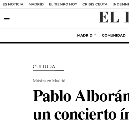
ES NOTICIA
MADRID
EL TIEMPO HOY
CRISIS CEUTA
INDEMNI
menu
MADRID
COMUNIDAD
CULTURA
Música en Madrid
Pablo Alborá
un concierto í