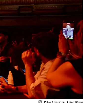
photo_camera
Pablo Alborán en LOS40 Básico