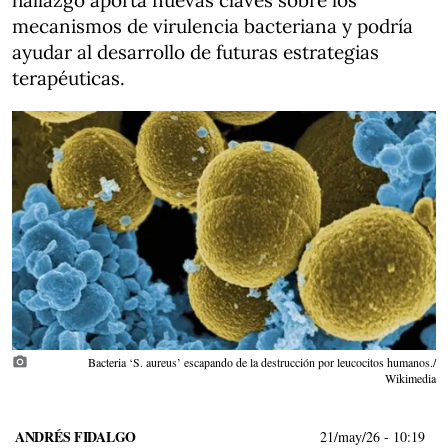
hallazgo aporta nuevas claves sobre los
mecanismos de virulencia bacteriana y podría
ayudar al desarrollo de futuras estrategias
terapéuticas.
photo_camera
Bacteria ‘S. aureus’ escapando de la destrucción por leucocitos humanos./
Wikimedia
ANDRÉS FIDALGO
21/may/26
- 10:19