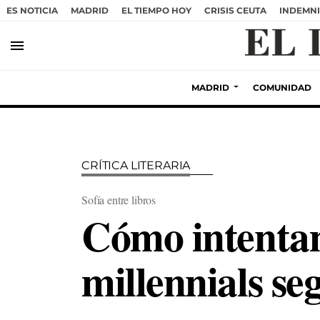
ES NOTICIA
MADRID
EL TIEMPO HOY
CRISIS CEUTA
INDEMNI
menu
MADRID
COMUNIDAD
CRÍTICA LITERARIA
Sofía entre libros
Cómo intentam
millennials s