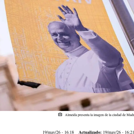
photo_camera
Almeida presenta la imagen de la ciudad de Madr
Actualizado:
19/may/26
- 16:18
19/may/26 - 16:2