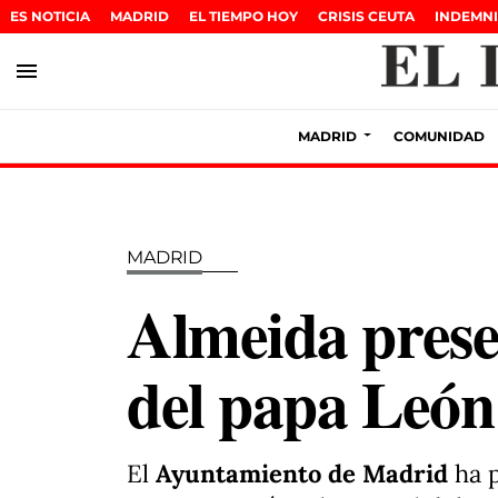
ES NOTICIA
MADRID
EL TIEMPO HOY
CRISIS CEUTA
INDEMNI
menu
MADRID
COMUNIDAD
MADRID
Almeida presen
del papa Leó
El
Ayuntamiento de Madrid
ha 