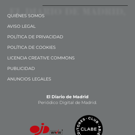
QUIÉNES SOMOS
AVISO LEGAL
POLÍTICA DE PRIVACIDAD
POLÍTICA DE COOKIES
LICENCIA CREATIVE COMMONS
PUBLICIDAD
ANUNCIOS LEGALES
El Diario de Madrid
Periódico Digital de Madrid.