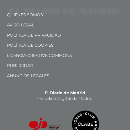
QUIÉNES SOMOS
AVISO LEGAL
POLÍTICA DE PRIVACIDAD
POLÍTICA DE COOKIES
LICENCIA CREATIVE COMMONS
PUBLICIDAD
ANUNCIOS LEGALES
El Diario de Madrid
Periódico Digital de Madrid.