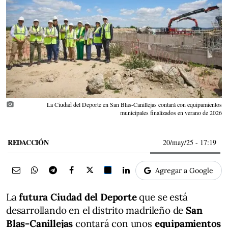
photo_camera
La Ciudad del Deporte en San Blas-Canillejas contará con equipamientos
municipales finalizados en verano de 2026
REDACCIÓN
20/may/25
- 17:19
Agregar a Google
La
futura Ciudad del Deporte
que se está
desarrollando en el distrito madrileño de
San
Blas-Canillejas
contará con unos
equipamientos