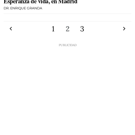
Esperanza de vida, en Madrid
DR. ENRIQUE GRANDA
Anterior
1
2
3
Siguien