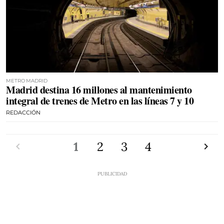
METRO MADRID
Madrid destina 16 millones al mantenimiento
integral de trenes de Metro en las líneas 7 y 10
REDACCIÓN
Anterior
1
2
3
4
Siguien