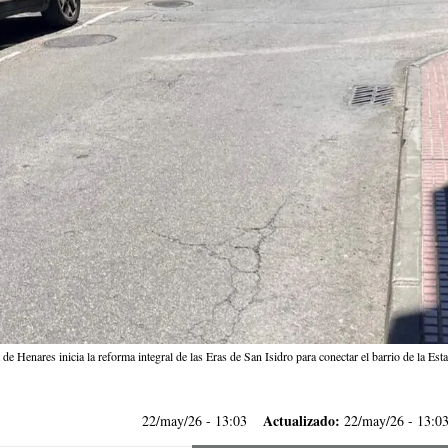
 de Henares inicia la reforma integral de las Eras de San Isidro para conectar el barrio de la Es
Actualizado:
22/may/26
- 13:03
22/may/26 - 13:0