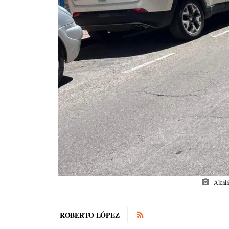
photo_camera
Alcalá
ROBERTO LÓPEZ