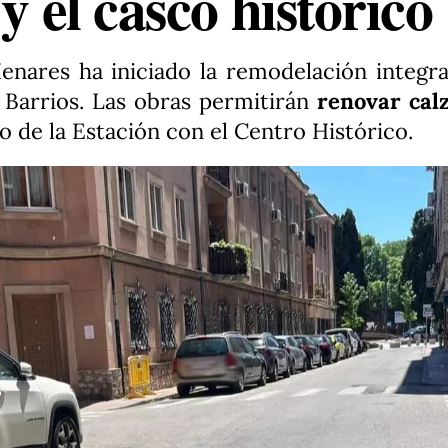
y el casco histórico
enares ha iniciado la remodelación integra
Barrios. Las obras permitirán
renovar calz
o de la Estación con el Centro Histórico.