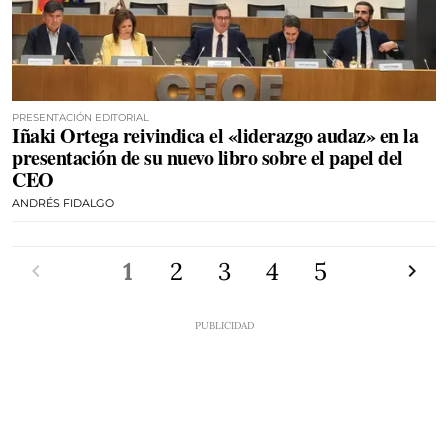
PRESENTACIÓN EDITORIAL
Iñaki Ortega reivindica el «liderazgo audaz» en la
presentación de su nuevo libro sobre el papel del
CEO
ANDRÉS FIDALGO
Anterior
1
2
3
4
5
Siguien