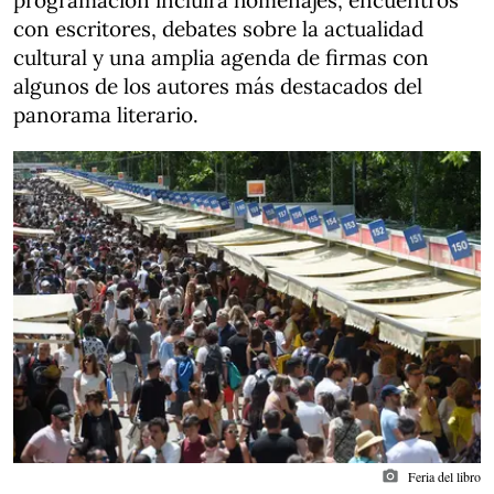
programación incluirá homenajes, encuentros
con escritores, debates sobre la actualidad
cultural y una amplia agenda de firmas con
algunos de los autores más destacados del
panorama literario.
photo_camera
Feria del libro