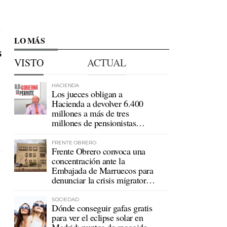
LO MÁS
s
VISTO
ACTUAL
HACIENDA
Los jueces obligan a
Hacienda a devolver 6.400
millones a más de tres
millones de pensionistas
mutualistas
FRENTE OBRERO
Frente Obrero convoca una
concentración ante la
Embajada de Marruecos para
denunciar la crisis migratoria
en Ceuta
SOCIEDAD
Dónde conseguir gafas gratis
para ver el eclipse solar en