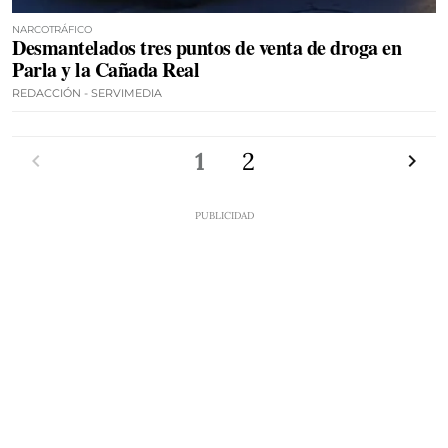
NARCOTRÁFICO
Desmantelados tres puntos de venta de droga en
Parla y la Cañada Real
REDACCIÓN - SERVIMEDIA
Anterior
1
2
Siguien