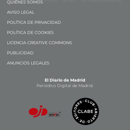
QUIÉNES SOMOS
AVISO LEGAL
POLÍTICA DE PRIVACIDAD
POLÍTICA DE COOKIES
LICENCIA CREATIVE COMMONS
PUBLICIDAD
ANUNCIOS LEGALES
El Diario de Madrid
Periódico Digital de Madrid.