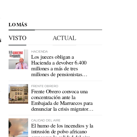
LO MÁS
VISTO
ACTUAL
s
HACIENDA
Los jueces obligan a
Hacienda a devolver 6.400
millones a más de tres
millones de pensionistas
mutualistas
FRENTE OBRERO
Frente Obrero convoca una
concentración ante la
Embajada de Marruecos para
denunciar la crisis migratoria
en Ceuta
CALIDAD DEL AIRE
El humo de los incendios y la
intrusión de polvo africano