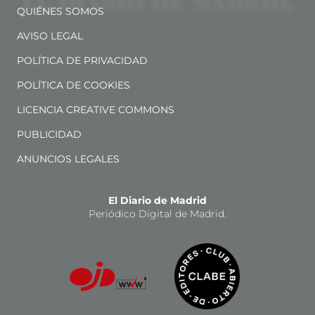
QUIÉNES SOMOS
AVISO LEGAL
POLÍTICA DE PRIVACIDAD
POLÍTICA DE COOKIES
LICENCIA CREATIVE COMMONS
PUBLICIDAD
ANUNCIOS LEGALES
El Diario de Madrid
Periódico Digital de Madrid.