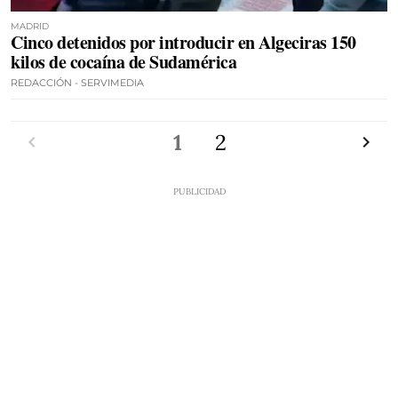
MADRID
Cinco detenidos por introducir en Algeciras 150
kilos de cocaína de Sudamérica
REDACCIÓN - SERVIMEDIA
Anterior
1
2
Siguien