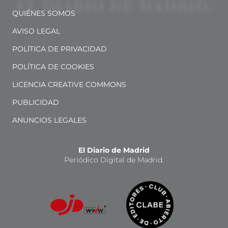
QUIÉNES SOMOS
AVISO LEGAL
POLÍTICA DE PRIVACIDAD
POLÍTICA DE COOKIES
LICENCIA CREATIVE COMMONS
PUBLICIDAD
ANUNCIOS LEGALES
El Diario de Madrid
Periódico Digital de Madrid.