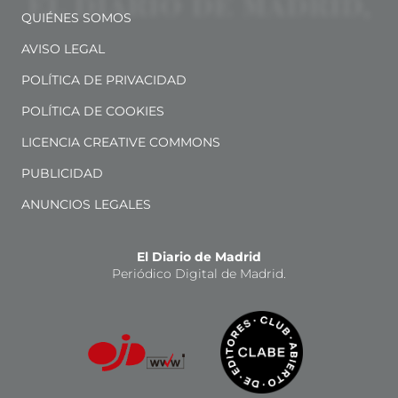
QUIÉNES SOMOS
AVISO LEGAL
POLÍTICA DE PRIVACIDAD
POLÍTICA DE COOKIES
LICENCIA CREATIVE COMMONS
PUBLICIDAD
ANUNCIOS LEGALES
El Diario de Madrid
Periódico Digital de Madrid.