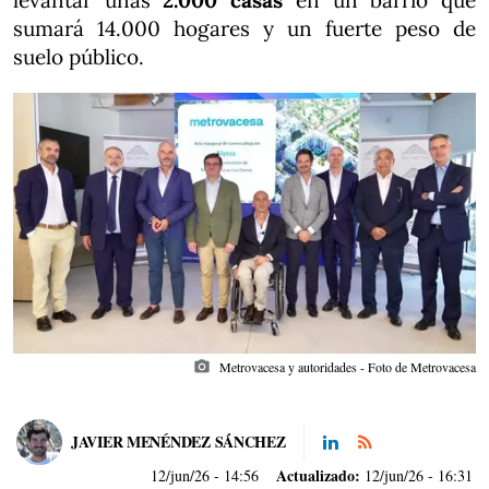
levantar unas
2.000 casas
en un barrio que
sumará 14.000 hogares y un fuerte peso de
suelo público.
photo_camera
Metrovacesa y autoridades - Foto de Metrovacesa
JAVIER MENÉNDEZ SÁNCHEZ
Actualizado:
12/jun/26
- 14:56
12/jun/26 - 16:31