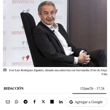
photo_camera
José Luis Rodríguez Zapatero, durante una entrevista con Servimedia | Foto de Jorge
Villa
REDACCIÓN
12/jun/26
- 17:24
Agregar a Google