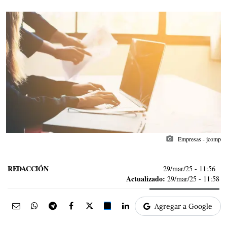
photo_camera
Empresas - jcomp
REDACCIÓN
29/mar/25
- 11:56
Actualizado:
29/mar/25 - 11:58
Agregar a Google