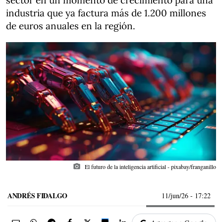
sector en un momento de crecimiento para una
industria que ya factura más de 1.200 millones
de euros anuales en la región.
photo_camera
El futuro de la inteligencia artificial - pixabay/franganillo
ANDRÉS FIDALGO
11/jun/26
- 17:22