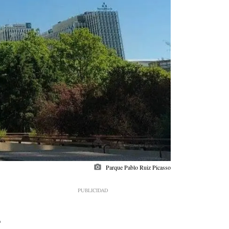
photo_camera
Parque Pablo Ruiz Picasso