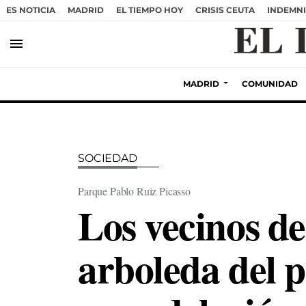
ES NOTICIA
MADRID
EL TIEMPO HOY
CRISIS CEUTA
INDEMNI
menu
MADRID
COMUNIDAD
SOCIEDAD
Parque Pablo Ruiz Picasso
Los vecinos de
arboleda del p