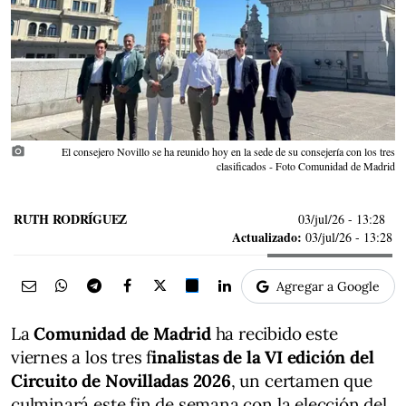
photo_camera
El consejero Novillo se ha reunido hoy en la sede de su consejería con los tres
clasificados - Foto Comunidad de Madrid
RUTH RODRÍGUEZ
03/jul/26
- 13:28
Actualizado:
03/jul/26 - 13:28
Agregar a Google
La
Comunidad de Madrid
ha recibido este
viernes a los tres f
inalistas de la VI edición del
Circuito de Novilladas 2026
, un certamen que
culminará este fin de semana con la elección del