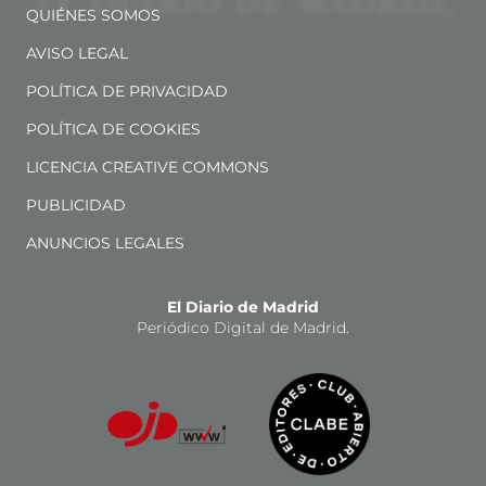
QUIÉNES SOMOS
AVISO LEGAL
POLÍTICA DE PRIVACIDAD
POLÍTICA DE COOKIES
LICENCIA CREATIVE COMMONS
PUBLICIDAD
ANUNCIOS LEGALES
El Diario de Madrid
Periódico Digital de Madrid.