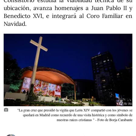
Consistorio estudia la viabilidad técnica de su
ubicación, avanza homenajes a Juan Pablo II y
Benedicto XVI, e integrará al Coro Familiar en
Navidad.
photo_camera
"La gran cruz que presidió la vigilia que León XIV compartió con los jóvenes se
quedará en Madrid como recuerdo de una visita histórica y como símbolo de
nuestras raíces cristianas " - Foto de Borja Carabante