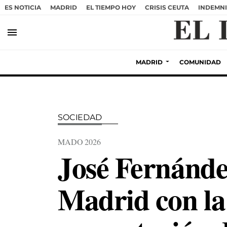
ES NOTICIA
MADRID
EL TIEMPO HOY
CRISIS CEUTA
INDEMNI
menu
MADRID
COMUNIDAD
SOCIEDAD
MADO 2026
José Fernánde
Madrid con la