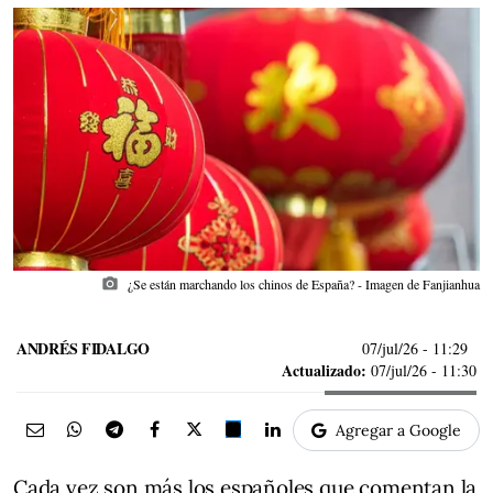
photo_camera
¿Se están marchando los chinos de España? - Imagen de Fanjianhua
ANDRÉS FIDALGO
07/jul/26
- 11:29
Actualizado:
07/jul/26 - 11:30
Agregar a Google
Cada vez son más los españoles que comentan la