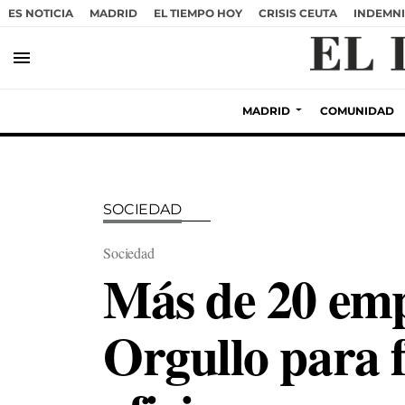
ES NOTICIA
MADRID
EL TIEMPO HOY
CRISIS CEUTA
INDEMNI
menu
MADRID
COMUNIDAD
SOCIEDAD
Sociedad
Más de 20 empr
Orgullo para f