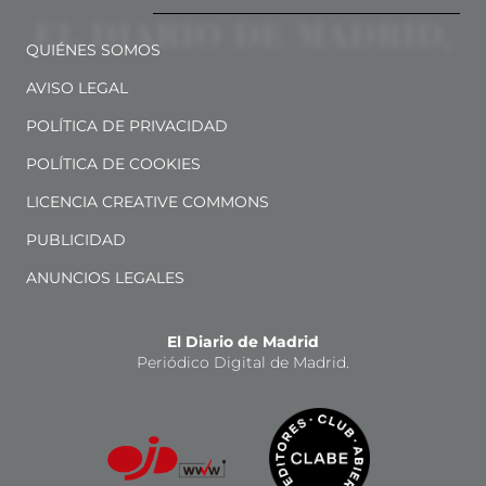
QUIÉNES SOMOS
AVISO LEGAL
POLÍTICA DE PRIVACIDAD
POLÍTICA DE COOKIES
LICENCIA CREATIVE COMMONS
PUBLICIDAD
ANUNCIOS LEGALES
El Diario de Madrid
Periódico Digital de Madrid.