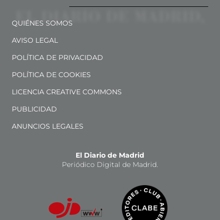
QUIÉNES SOMOS
AVISO LEGAL
POLÍTICA DE PRIVACIDAD
POLÍTICA DE COOKIES
LICENCIA CREATIVE COMMONS
PUBLICIDAD
ANUNCIOS LEGALES
El Diario de Madrid
Periódico Digital de Madrid.