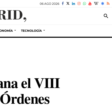
06 AGO 2026
search
ONOMÍA
TECNOLOGÍA
ana el VIII
e Órdenes