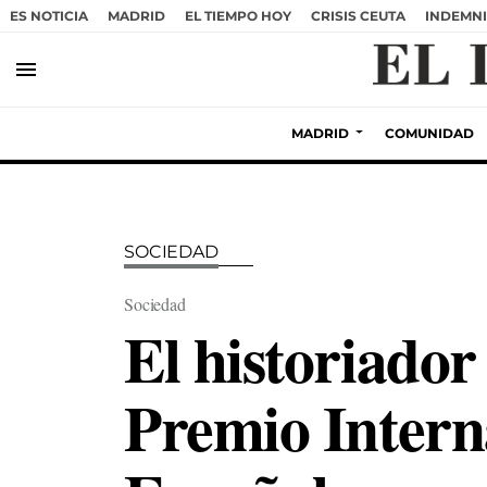
ES NOTICIA
MADRID
EL TIEMPO HOY
CRISIS CEUTA
INDEMNI
menu
MADRID
COMUNIDAD
SOCIEDAD
Sociedad
El historiador
Premio Intern