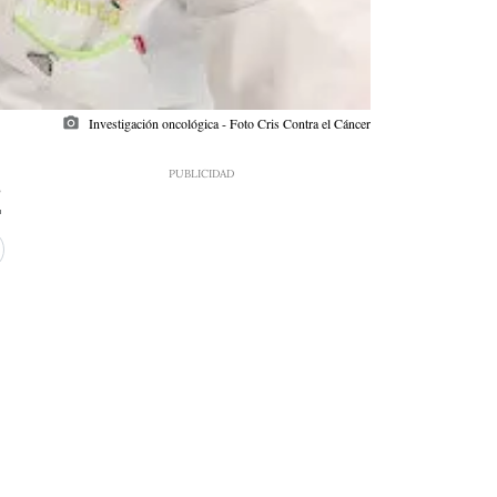
photo_camera
Investigación oncológica - Foto Cris Contra el Cáncer
8