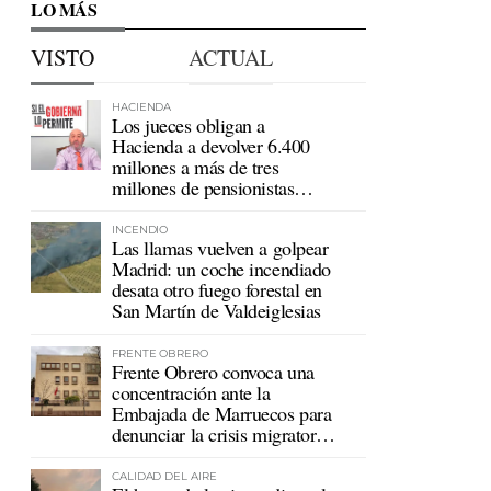
LO MÁS
VISTO
ACTUAL
HACIENDA
Los jueces obligan a
Hacienda a devolver 6.400
millones a más de tres
millones de pensionistas
mutualistas
INCENDIO
Las llamas vuelven a golpear
Madrid: un coche incendiado
desata otro fuego forestal en
San Martín de Valdeiglesias
FRENTE OBRERO
Frente Obrero convoca una
concentración ante la
Embajada de Marruecos para
denunciar la crisis migratoria
en Ceuta
CALIDAD DEL AIRE