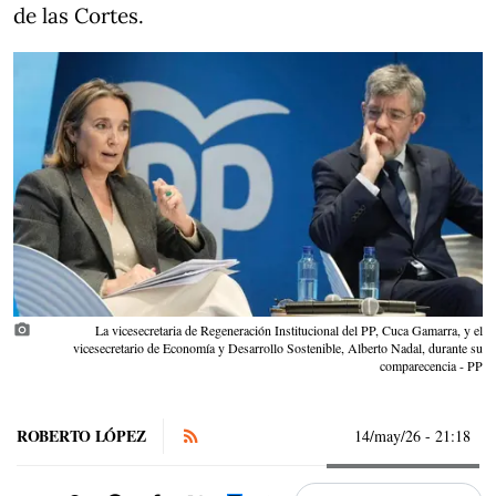
de las Cortes.
photo_camera
La vicesecretaria de Regeneración Institucional del PP, Cuca Gamarra, y el
vicesecretario de Economía y Desarrollo Sostenible, Alberto Nadal, durante su
comparecencia - PP
ROBERTO LÓPEZ
14/may/26
- 21:18