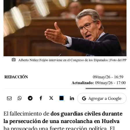
photo_camera
Alberto Núñez Feijóo interviene en el Congreso de los Diputados | Foto del PP
REDACCIÓN
09/may/26
- 16:59
Actualizado:
09/may/26 - 17:00
Agregar a Google
El fallecimiento de
dos guardias civiles durante
la persecución de una narcolancha en Huelva
ha provocado una fuerte reacción política. El