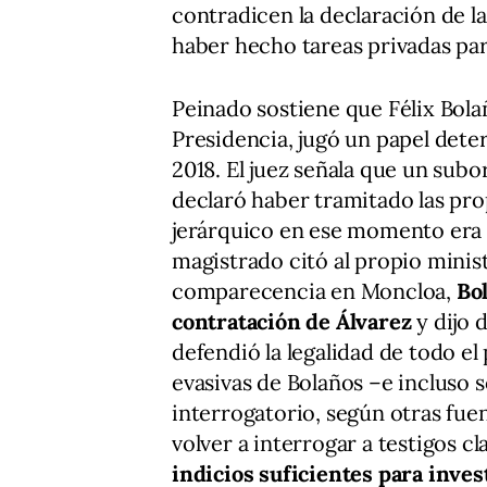
contradicen la declaración de la
haber hecho tareas privadas par
Peinado sostiene que Félix Bola
Presidencia, jugó un papel deter
2018. El juez señala que un sub
declaró haber tramitado las pr
jerárquico en ese momento era B
magistrado citó al propio minist
comparecencia en Moncloa,
Bo
contratación de Álvarez
y dijo 
defendió la legalidad de todo el
evasivas de Bolaños –e incluso s
interrogatorio, según otras fue
volver a interrogar a testigos c
indicios suficientes para inve