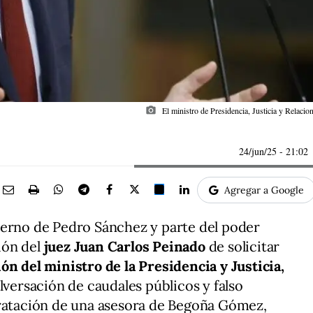
photo_camera
El ministro de Presidencia, Justicia y Relaci
24/jun/25
- 21:02
Agregar a Google
ierno de Pedro Sánchez y parte del poder
sión del
juez Juan Carlos Peinado
de solicitar
ón del ministro de la Presidencia y Justicia,
alversación de caudales públicos y falso
tratación de una asesora de Begoña Gómez,