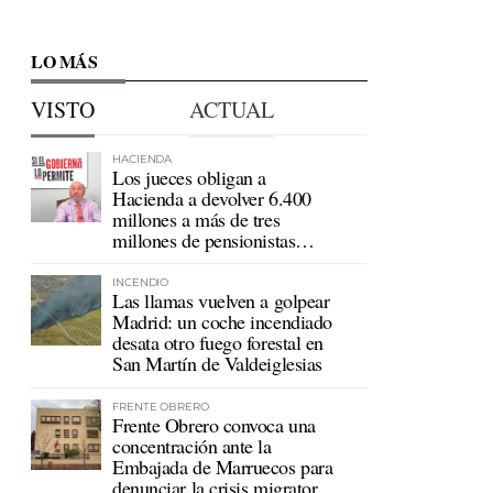
LO MÁS
VISTO
ACTUAL
HACIENDA
Los jueces obligan a
Hacienda a devolver 6.400
millones a más de tres
millones de pensionistas
mutualistas
INCENDIO
Las llamas vuelven a golpear
Madrid: un coche incendiado
desata otro fuego forestal en
San Martín de Valdeiglesias
FRENTE OBRERO
Frente Obrero convoca una
concentración ante la
Embajada de Marruecos para
denunciar la crisis migratoria