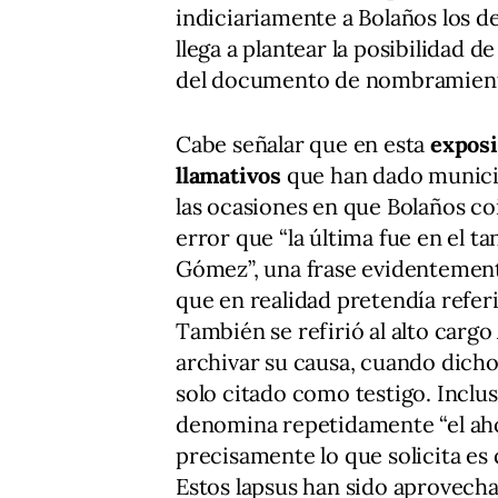
indiciariamente a Bolaños los de
llega a plantear la posibilidad d
del documento de nombramient
Cabe señalar que en esta
exposi
llamativos
que han dado munición
las ocasiones en que Bolaños coi
error que “la última fue en el t
Gómez”, una frase evidentemen
que en realidad pretendía refer
También se refirió al alto carg
archivar su causa, cuando dich
solo citado como testigo. Inclu
denomina repetidamente “el ahor
precisamente lo que solicita es 
Estos lapsus han sido aprovecha