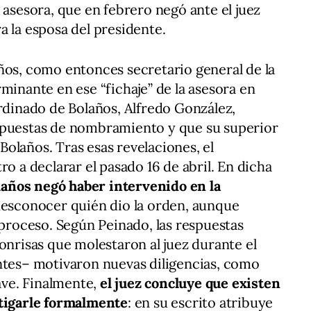
 asesora, que en febrero negó ante el juez
a la esposa del presidente.
ños, como entonces secretario general de la
minante en ese “fichaje” de la asesora en
ordinado de Bolaños, Alfredo González,
opuestas de nombramiento y que su superior
olaños. Tras esas revelaciones, el
ro a declarar el pasado 16 de abril. En dicha
laños negó haber intervenido en la
desconocer quién dio la orden, aunque
 proceso. Según Peinado, las respuestas
onrisas que molestaron al juez durante el
ntes– motivaron nuevas diligencias, como
lave. Finalmente,
el juez concluye que existen
stigarle formalmente
: en su escrito atribuye