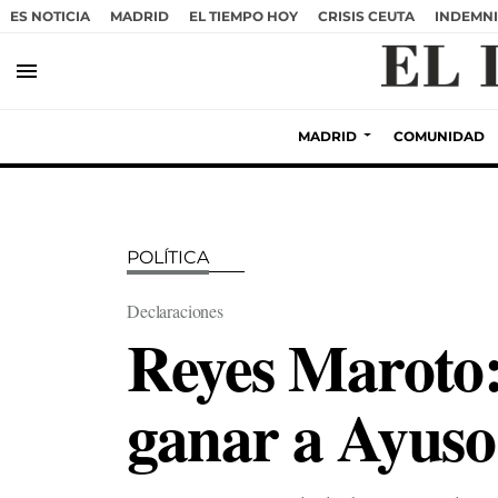
ES NOTICIA
MADRID
EL TIEMPO HOY
CRISIS CEUTA
INDEMNI
menu
MADRID
COMUNIDAD
POLÍTICA
Declaraciones
Reyes Maroto:
ganar a Ayuso