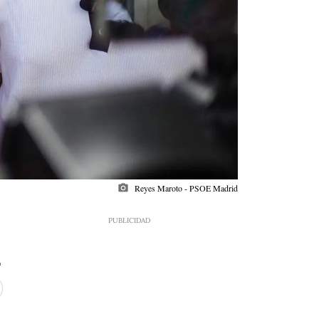
photo_camera
Reyes Maroto - PSOE Madrid