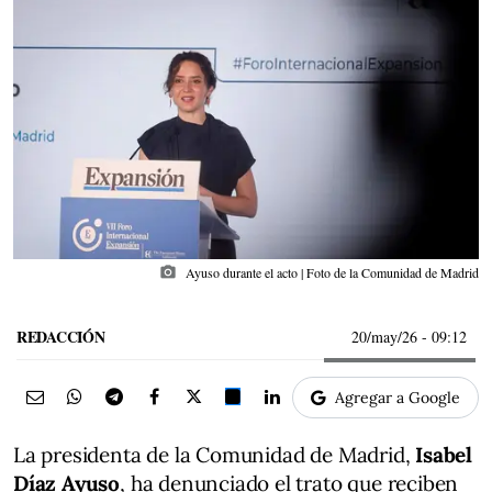
photo_camera
Ayuso durante el acto | Foto de la Comunidad de Madrid
REDACCIÓN
20/may/26
- 09:12
Agregar a Google
La presidenta de la Comunidad de Madrid,
Isabel
Díaz Ayuso
, ha denunciado el trato que reciben