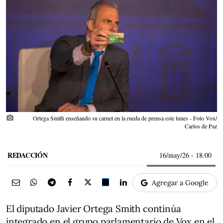
photo_camera
Ortega Smith enseñando su carnet en la rueda de prensa este lunes - Foto Vox/
Carlos de Paz
REDACCIÓN
16/may/26
- 18:00
Agregar a Google
El diputado Javier Ortega Smith continúa
integrado en el grupo parlamentario de Vox en el