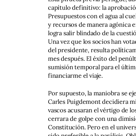
capítulo definitivo: la aprobaci
Presupuestos con el agua al cue
y recursos de manera agónica e
logra salir blindado de la cuest
Una vez que los socios han vota
del presidente, resulta polític
mes después. El éxito del penú
sumisión temporal para el último
financiarme el viaje.
Por supuesto, la maniobra se ej
Carles Puigdemont decidiera mir
vascos acusaran el vértigo de los
cerrara de golpe con una dimisió
Constitución. Pero en el univer
sido preferible a la parálisis. Ob