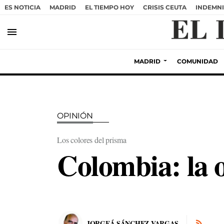
ES NOTICIA
MADRID
EL TIEMPO HOY
CRISIS CEUTA
INDEMNI
menu
MADRID
COMUNIDAD
OPINIÓN
Los colores del prisma
Colombia: la o
JORGEÁ SÁNCHEZ VARGAS