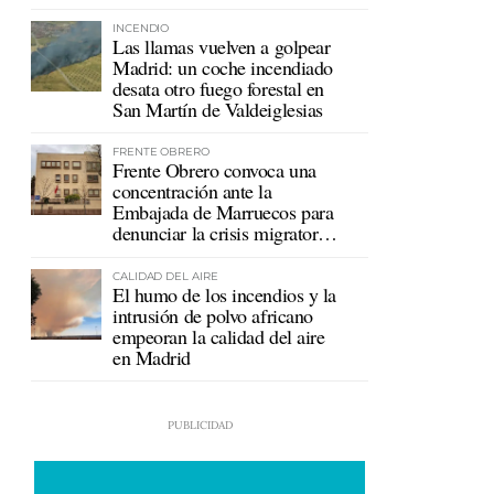
mutualistas
INCENDIO
Las llamas vuelven a golpear
Madrid: un coche incendiado
desata otro fuego forestal en
San Martín de Valdeiglesias
FRENTE OBRERO
Frente Obrero convoca una
concentración ante la
Embajada de Marruecos para
denunciar la crisis migratoria
en Ceuta
CALIDAD DEL AIRE
El humo de los incendios y la
intrusión de polvo africano
empeoran la calidad del aire
en Madrid