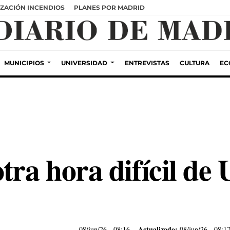
ZACIÓN INCENDIOS
PLANES POR MADRID
MUNICIPIOS
UNIVERSIDAD
ENTREVISTAS
CULTURA
EC
tra hora difícil de 
Actualizado:
08/jun/26
- 08:16
08/jun/26 - 08:1