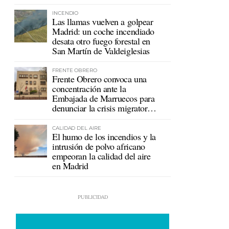
mutualistas
INCENDIO
Las llamas vuelven a golpear
Madrid: un coche incendiado
desata otro fuego forestal en
San Martín de Valdeiglesias
FRENTE OBRERO
Frente Obrero convoca una
concentración ante la
Embajada de Marruecos para
denunciar la crisis migratoria
en Ceuta
CALIDAD DEL AIRE
El humo de los incendios y la
intrusión de polvo africano
empeoran la calidad del aire
en Madrid