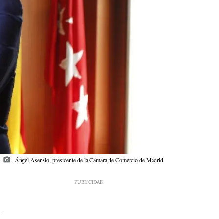
photo_camera
Ángel Asensio, presidente de la Cámara de Comercio de Madrid