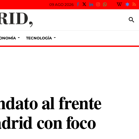
09 AGO 2026
search
ONOMÍA
TECNOLOGÍA
ndato al frente
drid con foco