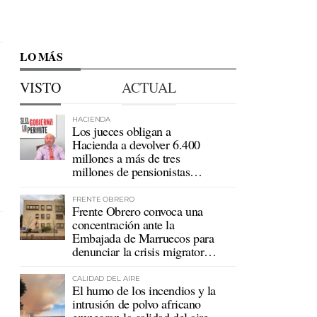
LO MÁS
VISTO
ACTUAL
HACIENDA
Los jueces obligan a
Hacienda a devolver 6.400
millones a más de tres
millones de pensionistas
mutualistas
FRENTE OBRERO
Frente Obrero convoca una
concentración ante la
Embajada de Marruecos para
denunciar la crisis migratoria
en Ceuta
CALIDAD DEL AIRE
El humo de los incendios y la
intrusión de polvo africano