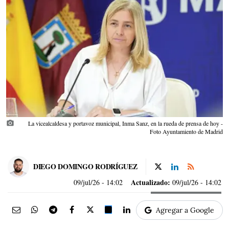
photo_camera
La vicealcaldesa y portavoz municipal, Inma Sanz, en la rueda de prensa de hoy -
Foto Ayuntamiento de Madrid
DIEGO DOMINGO RODRÍGUEZ
Actualizado:
09/jul/26
- 14:02
09/jul/26 - 14:02
Agregar a Google