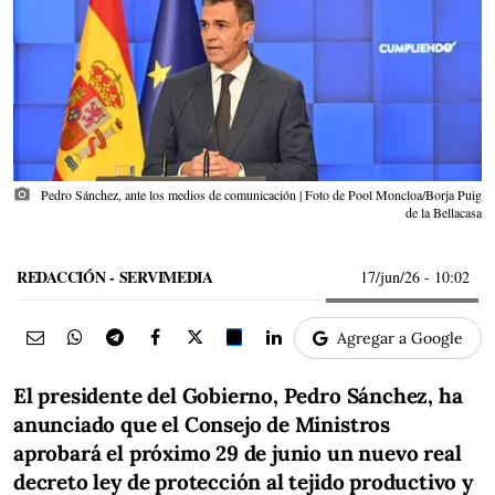
photo_camera
Pedro Sánchez, ante los medios de comunicación | Foto de Pool Moncloa/Borja Puig
de la Bellacasa
REDACCIÓN - SERVIMEDIA
17/jun/26
- 10:02
Agregar a Google
El presidente del Gobierno, Pedro Sánchez, ha
anunciado que el Consejo de Ministros
aprobará el próximo 29 de junio un nuevo real
decreto ley de protección al tejido productivo y