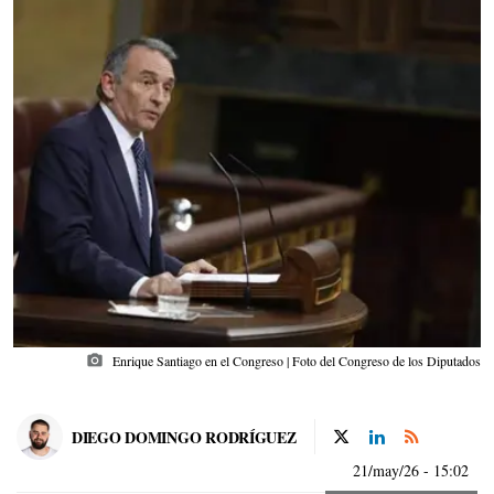
photo_camera
Enrique Santiago en el Congreso | Foto del Congreso de los Diputados
DIEGO DOMINGO RODRÍGUEZ
21/may/26
- 15:02