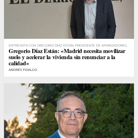
ENTREVISTA CON GREGORIO DÍAZ ESTÁN, PRESIDENTE DE APAREJADORES
Gregorio Díaz Están: «Madrid necesita movilizar
MADRID
suelo y acelerar la vivienda sin renunciar a la
calidad»
ANDRÉS FIDALGO