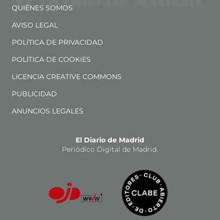
QUIÉNES SOMOS
AVISO LEGAL
POLÍTICA DE PRIVACIDAD
POLÍTICA DE COOKIES
LICENCIA CREATIVE COMMONS
PUBLICIDAD
ANUNCIOS LEGALES
El Diario de Madrid
Periódico Digital de Madrid.