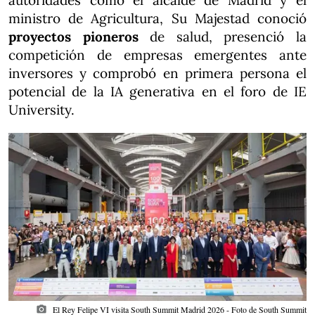
autoridades como el alcalde de Madrid y el
ministro de Agricultura, Su Majestad conoció
proyectos pioneros
de salud, presenció la
competición de empresas emergentes ante
inversores y comprobó en primera persona el
potencial de la IA generativa en el foro de IE
University.
photo_camera
El Rey Felipe VI visita South Summit Madrid 2026 - Foto de South Summit