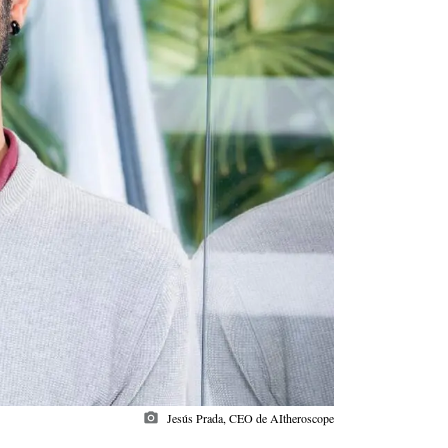
photo_camera
Jesús Prada, CEO de AItheroscope