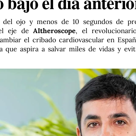
 bajo el día anteri
o del ojo y menos de 10 segundos de pro
s el eje de
AItheroscope
, el revolucionar
mbiar el cribado cardiovascular en Españ
a que aspira a salvar miles de vidas y evit