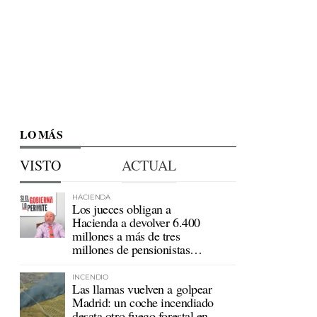
LO MÁS
VISTO
ACTUAL
HACIENDA
Los jueces obligan a
Hacienda a devolver 6.400
millones a más de tres
millones de pensionistas
mutualistas
INCENDIO
Las llamas vuelven a golpear
Madrid: un coche incendiado
desata otro fuego forestal en