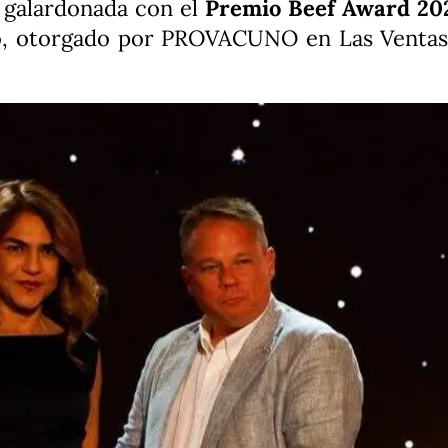
 galardonada con el
Premio Beef Award 20
o, otorgado por PROVACUNO en Las Ventas, 