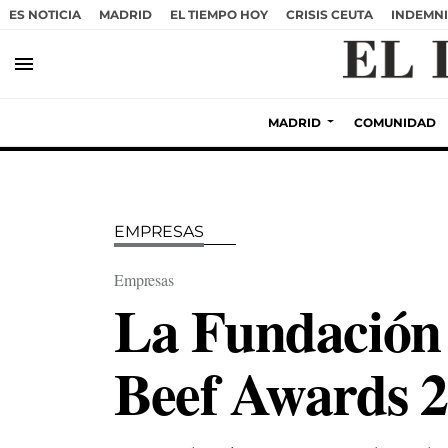
ES NOTICIA
MADRID
EL TIEMPO HOY
CRISIS CEUTA
INDEMNI
menu
MADRID
COMUNIDAD
EMPRESAS
Empresas
La Fundación
Beef Awards 2