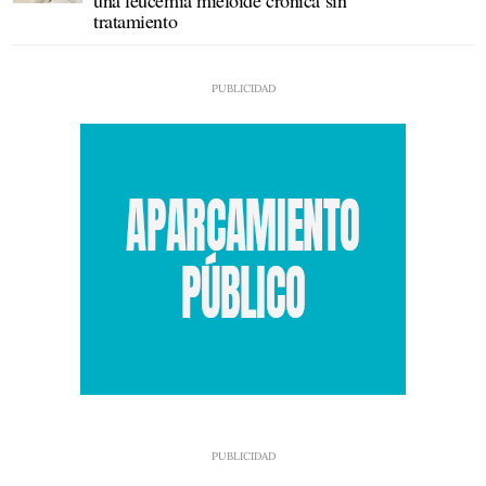
una leucemia mieloide crónica sin
tratamiento