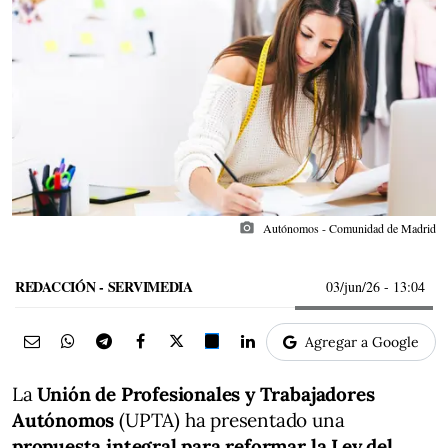
photo_camera
Autónomos - Comunidad de Madrid
REDACCIÓN - SERVIMEDIA
03/jun/26
- 13:04
Agregar a Google
La
Unión de Profesionales y Trabajadores
Autónomos
(UPTA) ha presentado una
propuesta integral para reformar la Ley del